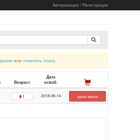
Авторизация / Регистрация
ждению
или
отменить поиск
.
Дата
р
Возраст
освоб.
2018-06-14
купи меня
1
×