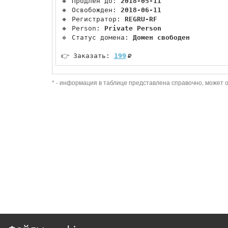
🔸 Продлен до: 
2018-05-11
🔸 Освобожден: 
2018-06-11
🔸 Регистратор: 
REGRU-RF
🔸 Person: 
Private Person
🔹 Статус домена: 
Домен свободен
👉 Заказать: 
199
* - информация в таблице представлена справочно, может о