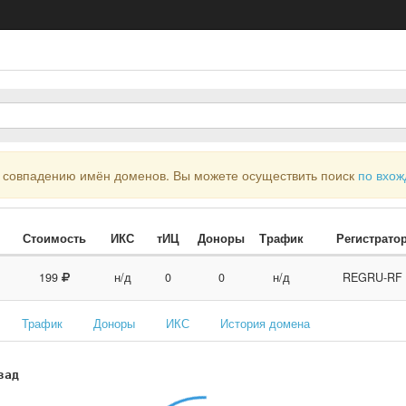
совпадению имён доменов. Вы можете осуществить поиск
по вхо
Стоимость
ИКС
тИЦ
Доноры
Трафик
Регистрато
199
н/д
0
0
н/д
REGRU-RF
Трафик
Доноры
ИКС
История домена
зад