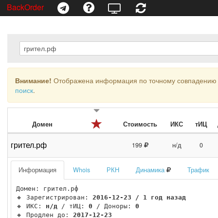
BackOrder
Внимание!
Отображена информация по точному совпадению 
поиск
.
Домен
Стоимость
ИКС
тИЦ
грител.рф
199
н/д
0
Информация
Whois
РКН
Динамика
Трафик
Домен: грител.рф

🔸 Зарегистрирован: 
2016-12-23 / 1 год назад
🔸 ИКС: 
н/д
 / тИЦ: 
0
 / Доноры: 
0
🔸 Продлен до: 
2017-12-23