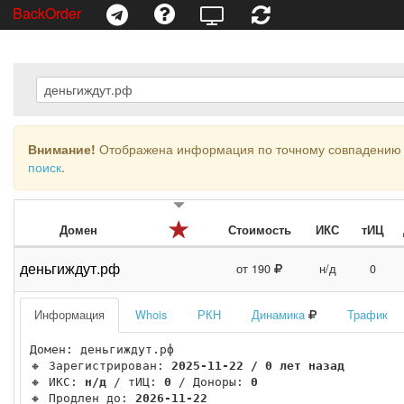
BackOrder
Внимание!
Отображена информация по точному совпадению 
поиск
.
Домен
Стоимость
ИКС
тИЦ
деньгиждут.рф
от 190
н/д
0
Информация
Whois
РКН
Динамика
Трафик
Домен: деньгиждут.рф

🔸 Зарегистрирован: 
2025-11-22 / 0 лет назад
🔸 ИКС: 
н/д
 / тИЦ: 
0
 / Доноры: 
0
🔸 Продлен до: 
2026-11-22