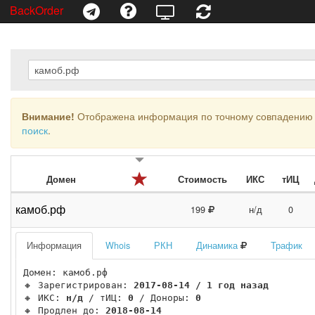
BackOrder
Внимание!
Отображена информация по точному совпадению 
поиск
.
Домен
Стоимость
ИКС
тИЦ
камоб.рф
199
н/д
0
Информация
Whois
РКН
Динамика
Трафик
Домен: камоб.рф

🔸 Зарегистрирован: 
2017-08-14 / 1 год назад
🔸 ИКС: 
н/д
 / тИЦ: 
0
 / Доноры: 
0
🔸 Продлен до: 
2018-08-14