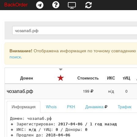
BackOrder
Внимание!
Отображена информация по точному совпадению 
поиск
.
Домен
Стоимость
ИКС
тИЦ
чозапаб.рф
199
н/д
0
Информация
Whois
РКН
Динамика
Трафик
Домен: чозапаб.рф

🔸 Зарегистрирован: 
2017-04-06 / 1 год назад
🔸 ИКС: 
н/д
 / тИЦ: 
0
 / Доноры: 
0
🔸 Продлен до: 
2018-04-06