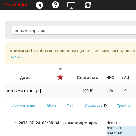
BackOrder
Внимание!
Отображена информация по точному совпадению 
поиск
.
Домен
Стоимость
ИКС
тИЦ
веломоторы.рф
199
н/д
0
Информация
Whois
РКН
Динамика
Трафик
с 2018-07-24 03:06:34 по настоящее время
domain:
nserver:
nserver: