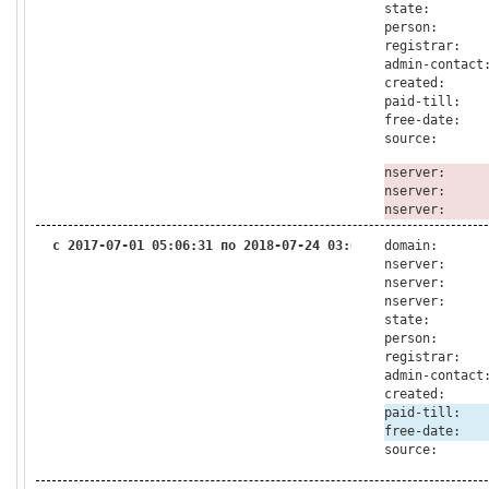
state:
person:
registrar:
admin-contact
created:
paid-till:
free-date:
source:
nserver:
nserver:
nserver:
с 2017-07-01 05:06:31 по 2018-07-24 03:06:34
domain:
nserver:
nserver:
nserver:
state:
person:
registrar:
admin-contact
created:
paid-till:
free-date:
source: