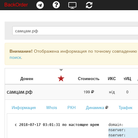
BackOrder
Внимание!
Отображена информация по точному совпадению 
поиск
.
Домен
Стоимость
ИКС
тИЦ
самцам.рф
199
н/д
0
Информация
Whois
РКН
Динамика
Трафик
с 2018-07-17 03:01:31 по настоящее время
domain:
nserver:
nserver: