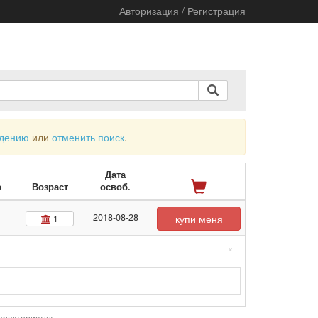
Авторизация / Регистрация
ждению
или
отменить поиск
.
Дата
р
Возраст
освоб.
2018-08-28
купи меня
1
×
арактеристик.