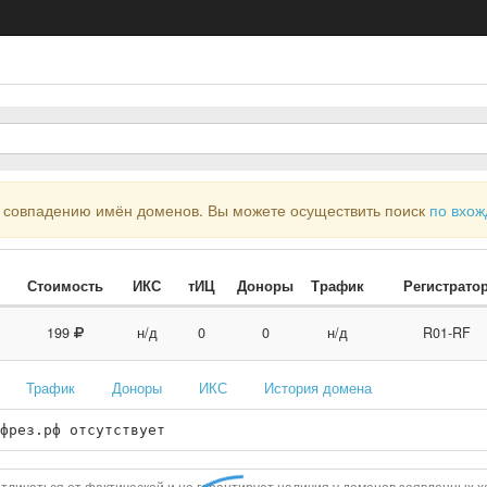
совпадению имён доменов. Вы можете осуществить поиск
по вхо
Стоимость
ИКС
тИЦ
Доноры
Трафик
Регистрато
199
н/д
0
0
н/д
R01-RF
Трафик
Доноры
ИКС
История домена
фрез.рф отсутствует
тличаться от фактической и не гарантирует наличия у доменов заявленных х