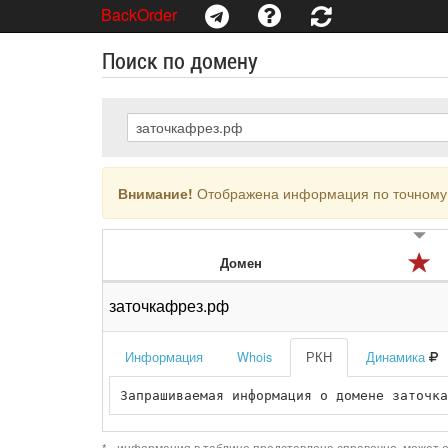
BackOrder
Поиск по домену
Внимание!
Отображена информация по точному 
Домен
заточкафрез.рф
Информация
Whois
РКН
Динамика
Запрашиваемая информация о домене заточка
* - информация в таблице представлена справочно, может о