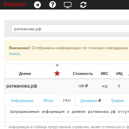
BackOrder
Внимание!
Отображена информация по точному совпадению 
поиск
.
Домен
Стоимость
ИКС
тИЦ
ратманова.рф
199
н/д
0
Информация
Whois
РКН
Динамика
Трафик
Запрашиваемая информация о домене ратманова.рф отсу
* - информация в таблице представлена справочно, может отличаться от 