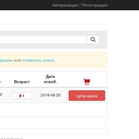
Авторизация / Регистрация
ждению
или
отменить поиск
.
Дата
р
Возраст
освоб.
F
2018-08-30
купи меня
4
×
арактеристик.