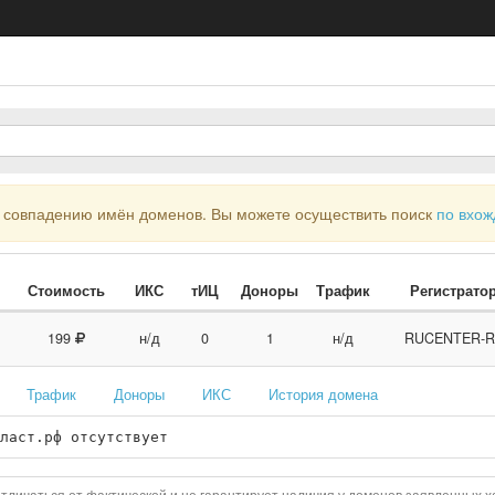
совпадению имён доменов. Вы можете осуществить поиск
по вхо
Стоимость
ИКС
тИЦ
Доноры
Трафик
Регистрато
199
н/д
0
1
н/д
RUCENTER-R
Трафик
Доноры
ИКС
История домена
ласт.рф отсутствует
тличаться от фактической и не гарантирует наличия у доменов заявленных х