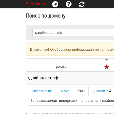
BackOrder
Поиск по домену
Внимание!
Отображена информация по точному 
Домен
тдпайппласт.рф
Информация
Whois
РКН
Динамика
Запрашиваемая информация о домене тдпайпп
* - информация в таблице представлена справочно, может о